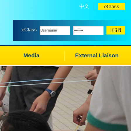
中文
eClass
eClass
Media
External Liaison