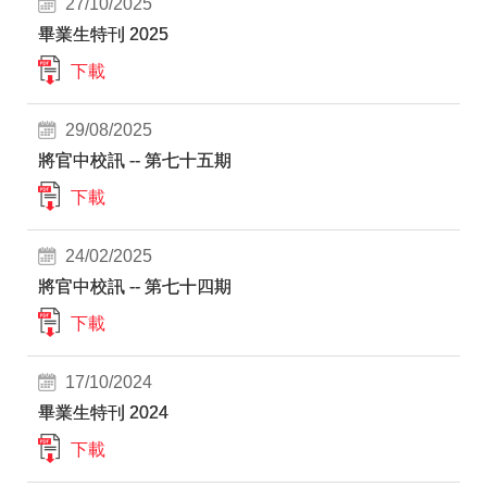
27/10/2025
畢業生特刊 2025
下載
29/08/2025
將官中校訊 -- 第七十五期
下載
24/02/2025
將官中校訊 -- 第七十四期
下載
17/10/2024
畢業生特刊 2024
下載