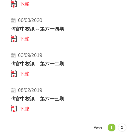
下載
06/03/2020
將官中校訊 -- 第六十四期
下載
03/09/2019
將官中校訊 -- 第六十二期
下載
08/02/2019
將官中校訊 -- 第六十三期
下載
Page:
1
2