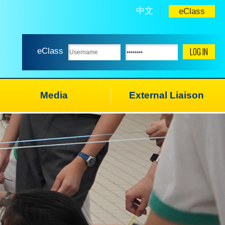
中文
eClass
eClass
Media
External Liaison