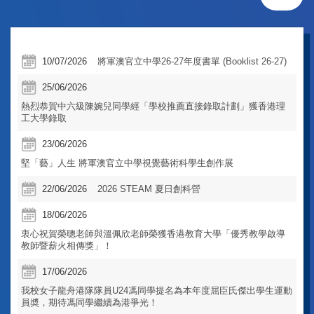
10/07/2026
將軍澳官立中學26-27年度書單 (Booklist 26-27)
25/06/2026
熱烈恭賀中六級陳婉兒同學經「學校推薦直接錄取計劃」獲香港理
工大學錄取
23/06/2026
堅「藝」人生 將軍澳官立中學視覺藝術科學生創作展
22/06/2026
2026 STEAM 夏日創科營
18/06/2026
衷心祝賀榮聰老師與溫佩欣老師榮獲香港教育大學「優秀教學啟導
教師暨薪火相傳獎」！
17/06/2026
我校女子龍舟港隊隊員U24馮同學提名為本年度屈臣氏傑出學生運動
員奬，期待馮同學繼續為港爭光！