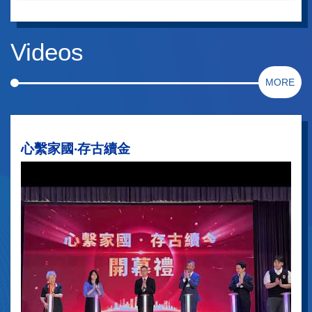
03/06/2026
熱烈恭賀本校傑出校友張澤松教授榮獲「全國創新爭先獎」
Videos
29/05/2026
衷心祝賀黃靜怡副校長榮獲第三屆「香港優秀師德師風獎評選」嘉
MORE
許狀。
23/03/2026
文學之星計劃活動之「海外名家講座」- 星星與神筆
心繫家國‧存古續金
23/03/2026
Our Student Joins the 8th Distinguished Master, Accomplished
Students Mentorship...
13/03/2026
恭賀陳顯藝老師榮獲教育局優良顧客服務獎勵計劃2025年第四季季
獎
06/03/2026
本校舞蹈組以舞蹈「山村新顏」（漢族）榮獲第62屆舞蹈節優等
獎。