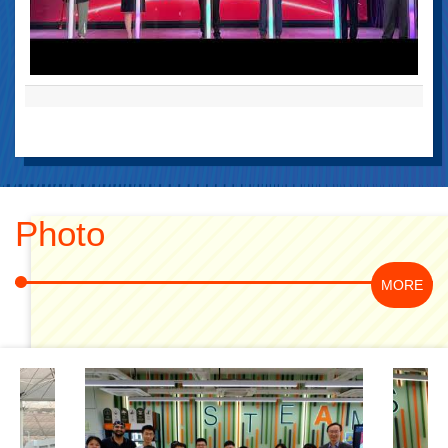
21/01/2026
恭賀本校中六畢業生何雅儀同學榮獲領展大學生獎學金(大學一年級
組別)。
09/01/2026
The 33rd Annual Pri...
恭賀黃靜怡老師榮獲香港美術教育協會主辦30年視覺藝術教育貢獻
獎
04/12/2025
情緒支援站
Photo
30/10/2025
本校中六畢業生領取2025年香港文憑證書通知
30/10/2025
本校跳高運動員在「巴林亞青運」的賽後分享
MORE
27/10/2025
第十五屆全國運動會-香港賽區賽事日期
18/09/2025
恭賀6D劉懏漋同學獲得「香港賽馬會駿步人生獎學金」。
09/09/2025
Letter from Home Affairs Department appreciating our Choir’s
outstanding perform...