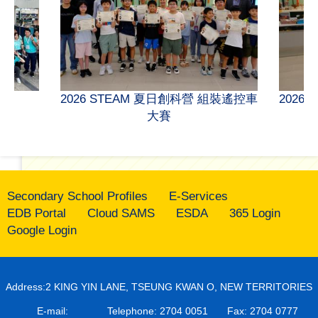
The Grand Opening of...
流
2026 STEAM 夏日創科營 組裝遙控車
2026
大賽
Secondary School Profiles
E-Services
EDB Portal
Cloud SAMS
ESDA
365 Login
Google Login
2024中三活動回顧
Address:2 KING YIN LANE, TSEUNG KWAN O, NEW TERRITORIES
E-mail:
Telephone: 2704 0051
Fax: 2704 0777