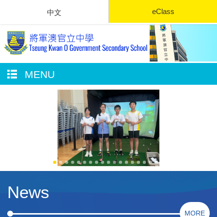
eClass
中文
MENU
News
MORE