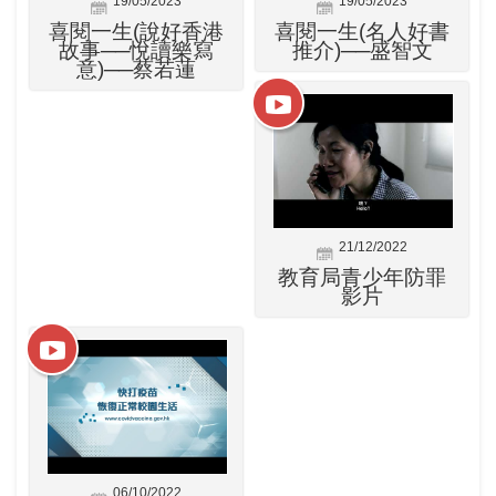
19/05/2023
19/05/2023
喜閱一生(說好香港
喜閱一生(名人好書
故事──悅讀樂寫
推介)──盛智文
意)──蔡若蓮
21/12/2022
教育局青少年防罪
影片
06/10/2022