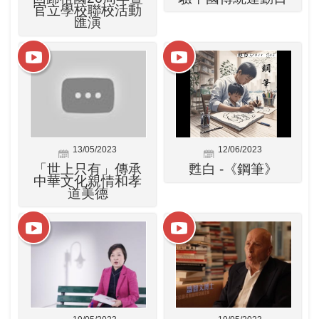
官立學校聯校活動
匯演
13/05/2023
12/06/2023
「世上只有」傳承
甦白 -《鋼筆》
中華文化親情和孝
道美德