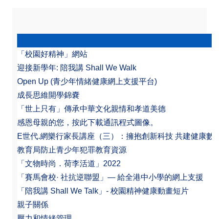
「校園好精神」網站
迎接新學年: 陪我講 Shall We Walk
Open Up (青少年情緒健康網上支援平台)
成長思維開學錦嚢
「世上只有」傳承中華文化親情和孝道美德
感恩母親的您，按此下載通訊程式圖像。
E世代.網樂行家長講座（三）：擁抱創新科技 共建健康數
教育局防止青少年犯罪教育資源
「文物時尚．荷李活道」2022
「賽馬會校· 社抗逆聯盟」— 給全港中小學的網上支援
「陪我講 Shall We Talk」- 校園精神健康動畫短片
親子關係
壓力和情緒管理