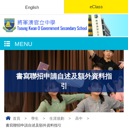
eClass
English
MENU
書寫聯招申請自述及額外資料指
引
首頁
>
學生
>
生涯規劃
>
高中
>
書寫聯招申請自述及額外資料指引