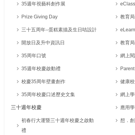
35週年視藝科創作展
eClas
Prize Giving Day
教育局
三十五周年--蛋糕素描及生日咭設計
eLearn
開放日及升中資訊日
教育局
35周年口號
網上閱
35週年校慶啟動禮
Parent
校慶35周年壁畫創作
健康校
35周年校慶口述歷史文集
網上學
三十週年校慶
應用學
初春行大運暨三十週年校慶之啟動
想．創
禮