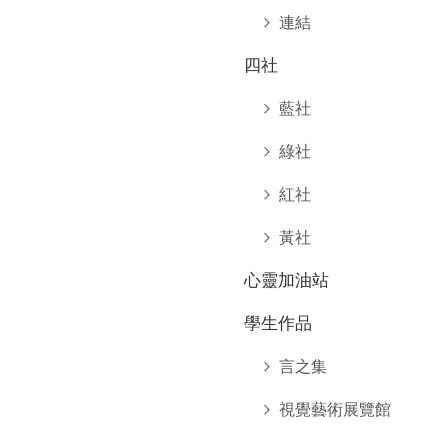
連結
四社
藍社
綠社
紅社
黃社
心靈加油站
學生作品
言之集
視覺藝術展覽館