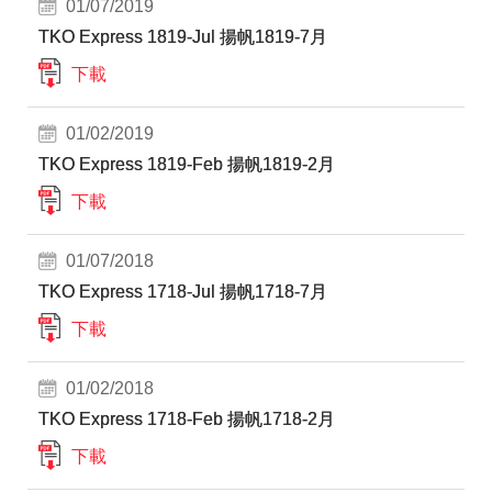
01/07/2019
TKO Express 1819-Jul 揚帆1819-7月
下載
01/02/2019
TKO Express 1819-Feb 揚帆1819-2月
下載
01/07/2018
TKO Express 1718-Jul 揚帆1718-7月
下載
01/02/2018
TKO Express 1718-Feb 揚帆1718-2月
下載