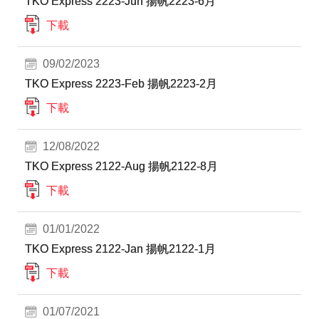
TKO Express 2223-Jun 揚帆2223-6月
下載
09/02/2023
TKO Express 2223-Feb 揚帆2223-2月
下載
12/08/2022
TKO Express 2122-Aug 揚帆2122-8月
下載
01/01/2022
TKO Express 2122-Jan 揚帆2122-1月
下載
01/07/2021