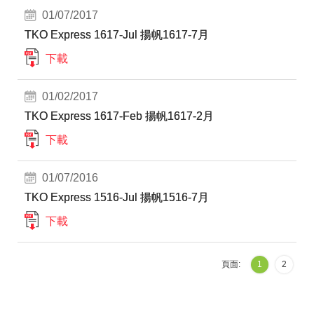
01/07/2017
TKO Express 1617-Jul 揚帆1617-7月
下載
01/02/2017
TKO Express 1617-Feb 揚帆1617-2月
下載
01/07/2016
TKO Express 1516-Jul 揚帆1516-7月
下載
頁面:
1
2