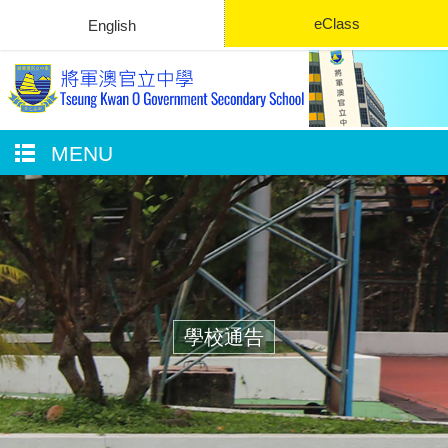
eClass
English
MENU
學校通告