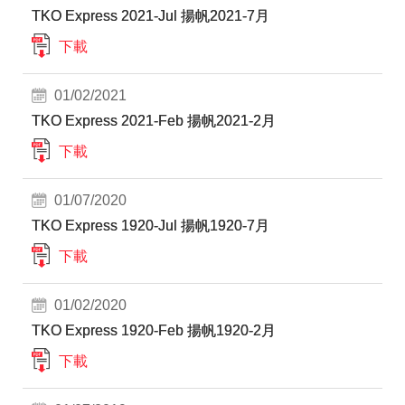
TKO Express 2021-Jul 揚帆2021-7月
下載
01/02/2021
TKO Express 2021-Feb 揚帆2021-2月
下載
01/07/2020
TKO Express 1920-Jul 揚帆1920-7月
下載
01/02/2020
TKO Express 1920-Feb 揚帆1920-2月
下載