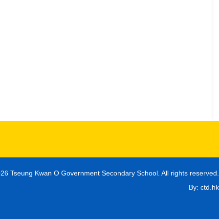
26 Tseung Kwan O Government Secondary School. All rights reserved.
By: ctd.hk