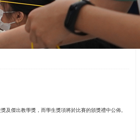
校獎及傑出教學獎，而學生獎項將於比賽的頒獎禮中公佈。