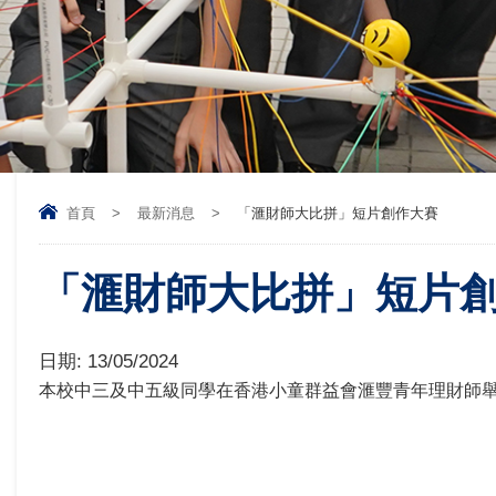
首頁
>
最新消息
>
「滙財師大比拼」短片創作大賽
「滙財師大比拼」短片
日期:
13/05/2024
本校中三及中五級同學在香港小童群益會滙豐青年理財師