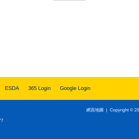
ESDA
365 Login
Google Login
網頁地圖
| Copyright © 20
77