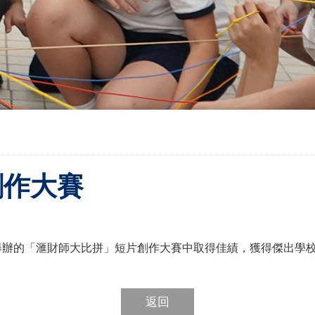
創作大賽
舉辦的「滙財師大比拼」短片創作大賽中取得佳績，獲得傑出學
返回