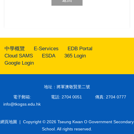
中學概覽
E-Services
EDB Portal
Cloud SAMS
ESDA
365 Login
Google Login
地址：將軍澳敬賢里二號
電子郵箱:
電話: 2704 0051
傳真: 2704 0777
info@tkogss.edu.hk
網頁地圖
| Copyright © 2026 Tseung Kwan O Government Secondary
School. All rights reserved.