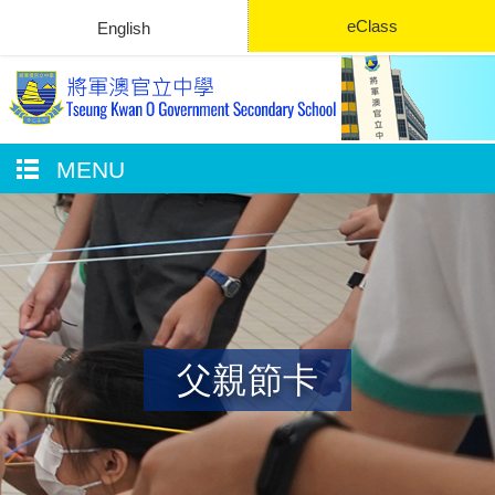
eClass
English
MENU
父親節卡