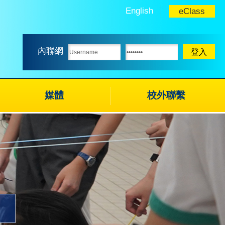
English
eClass
內聯網
媒體
校外聯繫