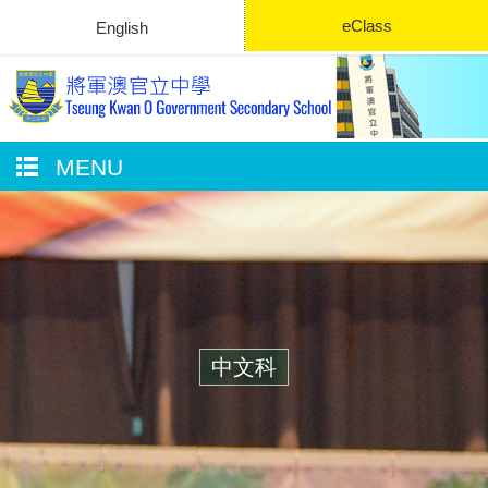
eClass
English
MENU
中文科