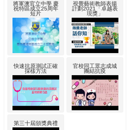
將軍澳官立中學 慶
視覺藝術教師表揚
祝特區成立25周年
計劃2021「卓越表
短片
現獎」
快速抗原測試正確
官校同工眾志成城
採樣方法
團結抗疫
第三十屆頒獎典禮