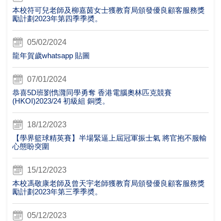
本校符可兒老師及柳嘉茵女士獲教育局頒發優良顧客服務獎
勵計劃2023年第四季季奬。
05/02/2024
龍年賀歲whatsapp 貼圖
07/01/2024
恭喜5D班劉懏漋同學勇奪 香港電腦奧林匹克競賽
(HKOI)2023/24 初級組 銅獎。
18/12/2023
【學界籃球精英賽】半場緊逼上屆冠軍振士氣 將官抱不服輸
心態盼突圍
15/12/2023
本校馮敬康老師及曾天宇老師獲教育局頒發優良顧客服務獎
勵計劃2023年第三季季奬。
05/12/2023