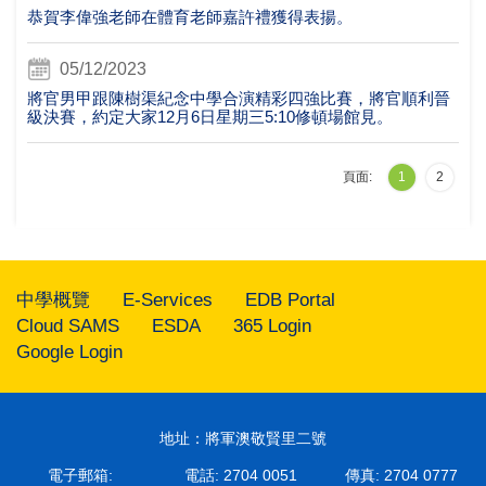
恭賀李偉強老師在體育老師嘉許禮獲得表揚。
05/12/2023
將官男甲跟陳樹渠紀念中學合演精彩四強比賽，將官順利晉
級決賽，約定大家12月6日星期三5:10修頓場館見。
頁面:
1
2
中學概覽
E-Services
EDB Portal
Cloud SAMS
ESDA
365 Login
Google Login
地址：將軍澳敬賢里二號
電子郵箱:
電話: 2704 0051
傳真: 2704 0777