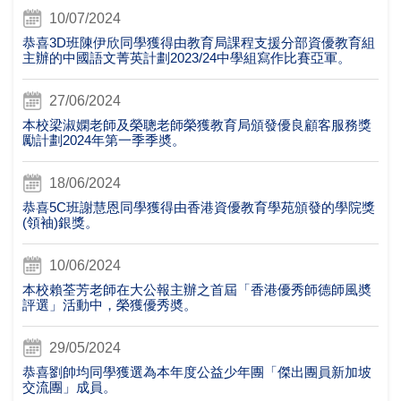
10/07/2024
恭喜3D班陳伊欣同學獲得由教育局課程支援分部資優教育組
主辦的中國語文菁英計劃2023/24中學組寫作比賽亞軍。
27/06/2024
本校梁淑嫻老師及榮聰老師榮獲教育局頒發優良顧客服務獎
勵計劃2024年第一季季奬。
18/06/2024
恭喜5C班謝慧恩同學獲得由香港資優教育學苑頒發的學院獎
(領袖)銀獎。
10/06/2024
本校賴荃芳老師在大公報主辦之首屆「香港優秀師德師風奬
評選」活動中，榮獲優秀奬。
29/05/2024
恭喜劉帥均同學獲選為本年度公益少年團「傑出團員新加坡
交流團」成員。